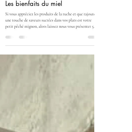
Karl Lof
6 janv. 2024
2 min de lecture
Les bienfaits du miel
Si vous appréciez les produits de la ruche et que rajouter
une touche de saveurs sucrées dans vos plats est votre
petit pêché mignon, alors laissez nous vous présenter 5
bonnes raisons de continuer de se régaler avec le miel,
mais pas que… 1. Le miel est un aliment riche en
antioxydants Le miel contient de nombreuses propriétés
qui préviennent et neutralisent les dégénérescences
cellulaires, donc les risques de cancer et de certaines
maladies cardiovasculaires. De plus, l