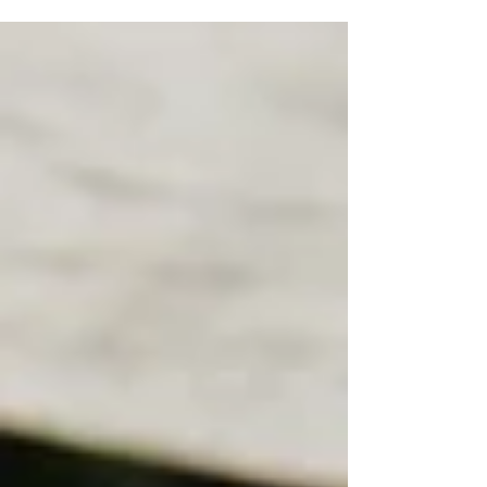
abeilles! Chez Kadomiel, un apiculteur professionnel
passionné vous accueille sur notre espace apicole à
Rivière Pilote, pour vous faire plonger dans le monde
méconnu mais passionnant de l’apiculture locale. Une
activité idéale pour les curieux, les petits aventuriers ou
pour les amoureux de la nature! Une visite